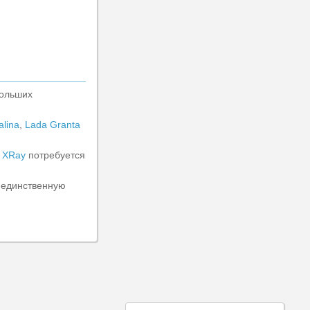
больших
alina
,
Lada Granta
 XRay
потребуется
 единственную