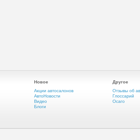
Новое
Другое
Акции автосалонов
Отзывы об а
АвтоНовости
Глоссарий
Видео
Осаго
Блоги