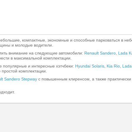
 небольшие, компактные, экономные и способные парковаться в не
нщины и молодые водители.
атить внимание на следующие автомобили:
Renault Sandero
,
Lada K
рести в максимальной комплектации.
ие популярные и интересные хэтчбеки:
Hyundai Solaris
,
Kia Rio
,
Lada
 простой комплектации.
lt Sandero Stepway
с повышенным клиренсом, а также практически
одходит.