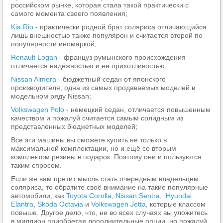
российском рынке, которая стала такой практически с
самого момента своего появления;
Kia Rio
- практически родной брат соляриса отличающийся
лишь внешностью также популярен и считается второй по
популярности иномаркой;
Renault Logan
- француз румынского происхождения
отличается надёжностью и не прихотливостью;
Nissan Almera
- бюджетный седан от японского
производителя, одна из самых продаваемых моделей в
модельном ряду Nissan;
Volkswagen Polo
- немецкий седан, отличается повышенным
качеством и пожалуй считается самым солидным из
представленных бюджетных моделей;
Все эти машины вы сможете купить не только в
максимальной комплектации, но и ещё со вторым
комплектом резины в подарок. Поэтому они и пользуются
таким спросом.
Если же вам претит мысль стать очередным владельцем
соляриса, то обратите своё внимание на такие популярные
автомобили, как
Toyota Corolla
,
Nissan Sentra
,
Hyundai
Elantra
,
Skoda Octavia
и
Volkswagen Jetta
, которые классом
повыше. Другое дело, что, не во всех случаях вы уложитесь
в миллион приобретая дополнительные опции, но пожалуй